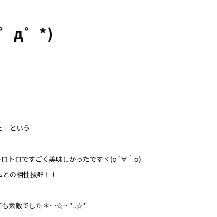
゜д゜*)
ェ」という
ロトロですごく美味しかったですヾ(o´∀｀o)
ムとの相性抜群！！
素敵でした＊…☆…*..☆*