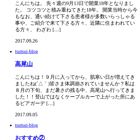
こんにちは。 先々週の9月13日で開業18年となりまし
た。 コツコツと積み重ねてきた18年。 開業当時から今
もなお、通い続けて下さる患者様が多数いらっしゃる
事や、ご紹介で来て下さる方々、近隣に住まわれてい
る方々、 わざわ […]
2017.09.26
tsutsui-blog
高尾山
こんにちは！９月に入ってから、肌寒い日が増えてき
ましたね(´△｀)皆さま体調崩されていませんか？私は
８月の下旬、まだ暑さの残る中、高尾山へ行ってきま
した！！登山ではなくケーブルカーで上がった所にあ
るビアガーデ […]
2017.09.05
tsutsui-blog
おすすめ②