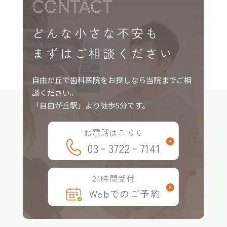
CONTACT
どんな小さな不安も
まずはご相談ください
自由が丘で歯科医院をお探しなら当院までご相
談ください。
「自由が丘駅」より徒歩5分です。
お電話は
こちら
-
-
03
3722
7141
24時間
受付
Webでのご予約